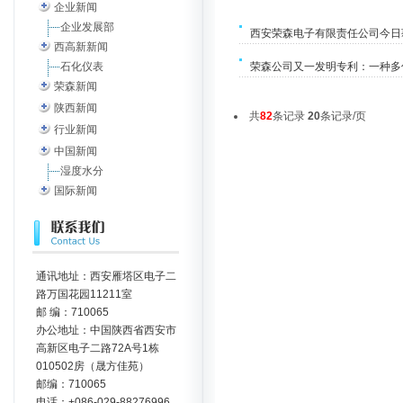
企业新闻
企业发展部
西安荣森电子有限责任公司今日获
西高新新闻
荣森公司又一发明专利：一种多
石化仪表
荣森新闻
陕西新闻
共
82
条记录
20
条记录/页
行业新闻
中国新闻
湿度水分
国际新闻
通讯地址：西安雁塔区电子二
路万国花园11211室
邮 编：710065
办公地址：中国陕西省西安市
高新区电子二路72A号1栋
010502房（晟方佳苑）
邮编：710065
电话：+086-029-88276996